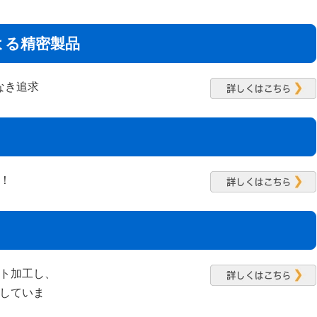
よる精密製品
なき追求
！
ト加工し、
していま