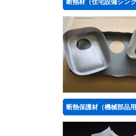
断熱材（住宅設備シン
断熱保護材（機械部品